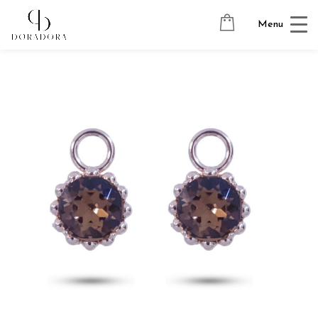
Avaleht
→
Tugevkullatud ehted
→
Kõrvarõngaste ripatsid
→
Menu
SUN