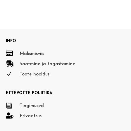
INFO

Maksmisviis

Saatmine ja tagastamine
N
Toote hooldus
ETTEVÕTTE POLIITIKA
i
Tingimused

Privaatsus