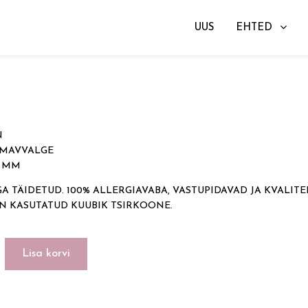
UUS
EHTED
id
→ SUN
N
UMAVVALGE
3 MM
 TÄIDETUD. 100% ALLERGIAVABA, VASTUPIDAVAD JA KVALITE
ON KASUTATUD KUUBIK TSIRKOONE.
Lisa korvi