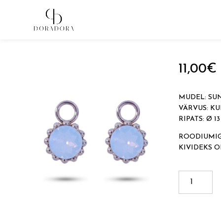
Avaleht
→
Tugevkullatud ehted
→
Kõrvarõngaste ripats
11,00
€
MUDEL: SU
VÄRVUS: K
RIPATS: Ø 1
ROODIUMIGA
KIVIDEKS 
SUN
kogus