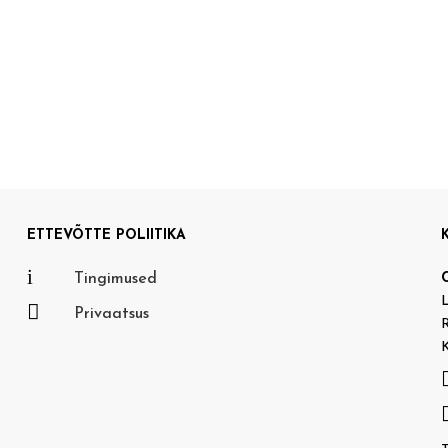
ETTEVÕTTE POLIITIKA
i
Tingimused
L

Privaatsus
R