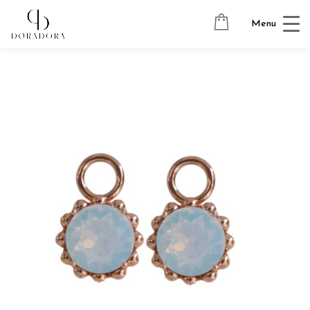
Avaleht
→
Tugevkullatud ehted
→
Kõrvarõngaste ripatsid
→
Menu
SUN