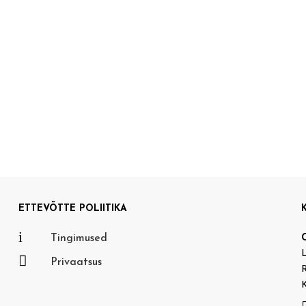
ETTEVÕTTE POLIITIKA
i
Tingimused
L

Privaatsus
R