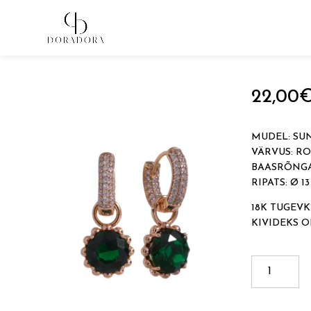
Avaleht
→
Tugevkullatud ehted
→
Ripatsitega kõrvarõn
22,00
MUDEL: SU
VÄRVUS: R
BAASRÕNGA
RIPATS: Ø 1
18K TUGEVK
KIVIDEKS 
SUN
kogus