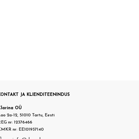
KONTAKT JA KLIENDITEENINDUS
Clarina OÜ
ao 2a-12, 51010 Tartu, Eesti
EG nr: 12376466
KMKR nr: EE101937140