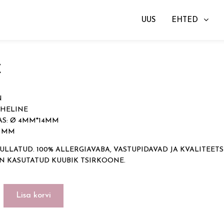
UUS
EHTED
gad
→ SUN
€
N
OHELINE
S: Ø 4MM*14MM
3 MM
ULLATUD. 100% ALLERGIAVABA, VASTUPIDAVAD JA KVALITEETS
ON KASUTATUD KUUBIK TSIRKOONE.
Lisa korvi