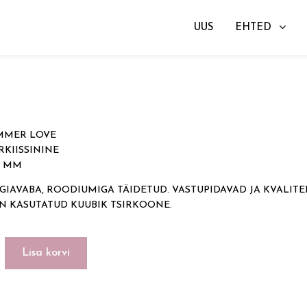
UUS
EHTED
id
→ SUMMER LOVE
MMER LOVE
RKIISSININE
10 MM
GIAVABA, ROODIUMIGA TÄIDETUD. VASTUPIDAVAD JA KVALITE
ON KASUTATUD KUUBIK TSIRKOONE.
Lisa korvi