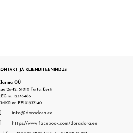
KONTAKT JA KLIENDITEENINDUS
Clarina OÜ
ao 2a-12, 51010 Tartu, Eesti
EG nr: 12376466
KMKR nr: EE101937140

info@doradora.ee

https://www.facebook.com/doradora.ee