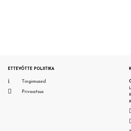
ETTEVÕTTE POLIITIKA
i
Tingimused
L

Privaatsus
R