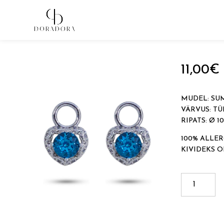
Avaleht
→
Tugevkullatud ehted
→
Kõrvarõngaste ripats
11,00
€
MUDEL: SU
VÄRVUS: TÜ
RIPATS: Ø 
100% ALLER
KIVIDEKS 
SUMMER
LOVE
kogus