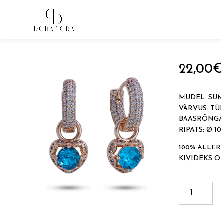
Avaleht
→
Tugevkullatud ehted
→
Ripatsitega kõrvarõn
22,00
MUDEL: SU
VÄRVUS: TÜ
BAASRÕNGA
RIPATS: Ø 
100% ALLER
KIVIDEKS 
SUMMER
LOVE
kogus