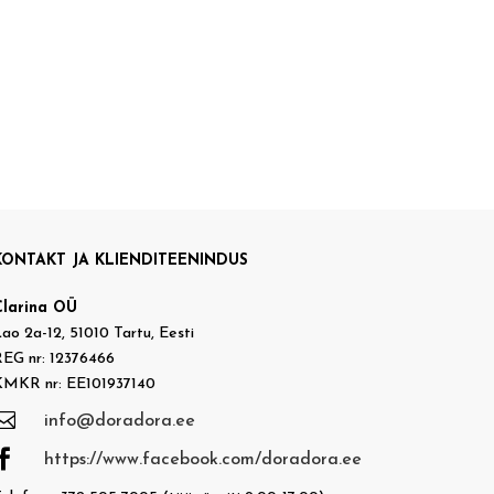
KONTAKT JA KLIENDITEENINDUS
Clarina OÜ
ao 2a-12, 51010 Tartu, Eesti
EG nr: 12376466
KMKR nr: EE101937140

info@doradora.ee

https://www.facebook.com/doradora.ee