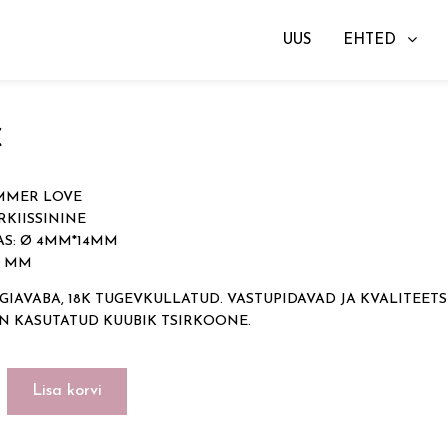
UUS
EHTED
gad
→ SUMMER LOVE
€
MMER LOVE
RKIISSININE
S: Ø 4MM*14MM
10 MM
GIAVABA, 18K TUGEVKULLATUD. VASTUPIDAVAD JA KVALITEETS
ON KASUTATUD KUUBIK TSIRKOONE.
Lisa korvi