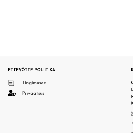
ETTEVÕTTE POLIITIKA
i
Tingimused
L

Privaatsus
R