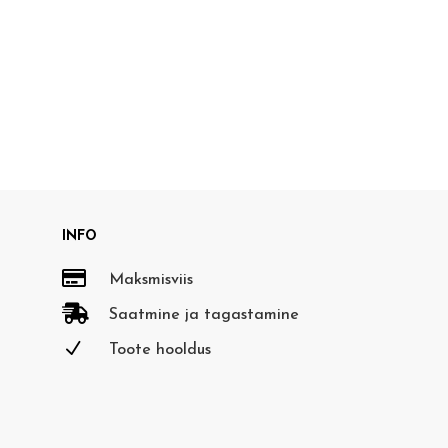
INFO

Maksmisviis

Saatmine ja tagastamine
N
Toote hooldus