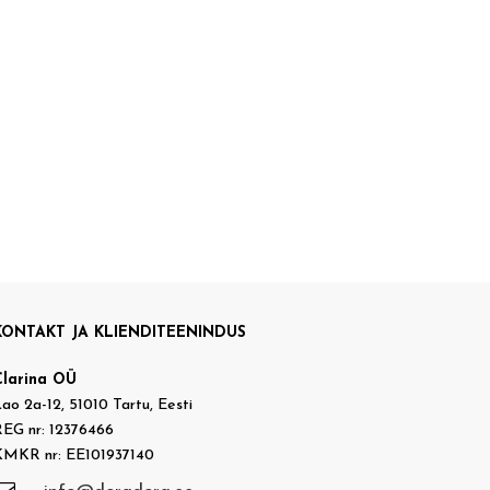
KONTAKT JA KLIENDITEENINDUS
Clarina OÜ
ao 2a-12, 51010 Tartu, Eesti
EG nr: 12376466
KMKR nr: EE101937140