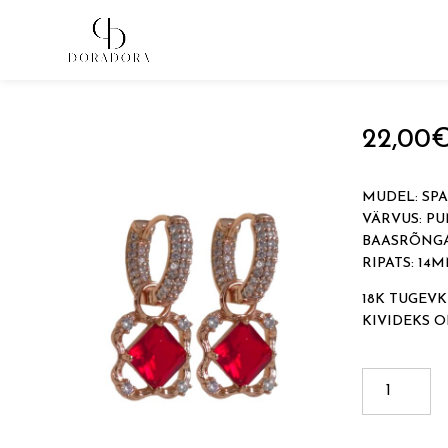
Avaleht
→
Tugevkullatud ehted
→
Ripatsitega kõrvarõn
22,00
MUDEL: SP
VÄRVUS: P
BAASRÕNGA
RIPATS: 14
18K TUGEVK
KIVIDEKS 
SPARKLE
STAR
kogus