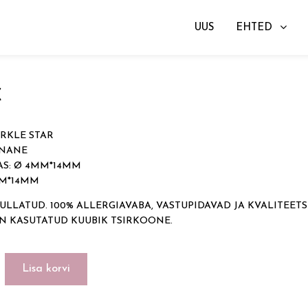
UUS
EHTED
gad
→ SPARKLE STAR
€
ARKLE STAR
UNANE
S: Ø 4MM*14MM
MM*14MM
ULLATUD. 100% ALLERGIAVABA, VASTUPIDAVAD JA KVALITEETS
ON KASUTATUD KUUBIK TSIRKOONE.
Lisa korvi