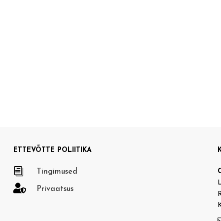
ETTEVÕTTE POLIITIKA
i
Tingimused
L

Privaatsus
R