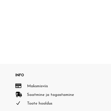
INFO

Maksmisviis

Saatmine ja tagastamine
N
Toote hooldus