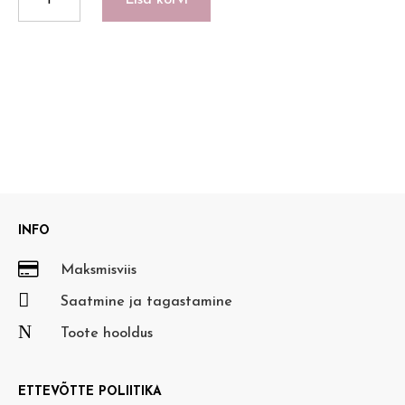
Lisa korvi
kogus
INFO

Maksmisviis

Saatmine ja tagastamine
N
Toote hooldus
ETTEVÕTTE POLIITIKA