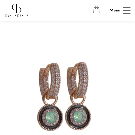
Avaleht
→
Tugevkullatud ehted
→
Ripatsitega kõrvarõngad
→
Menu
SALLY