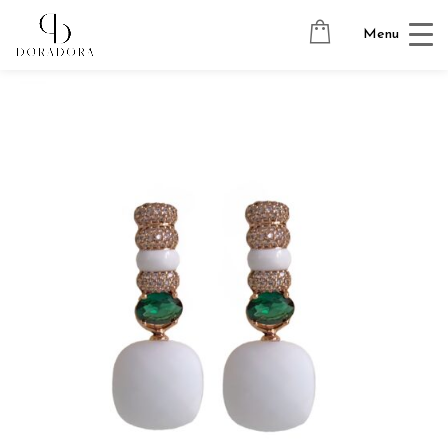
Avaleht
→
Tugevkullatud ehted
→
Ripatsitega kõrvarõngad
→
Menu
PILLOW