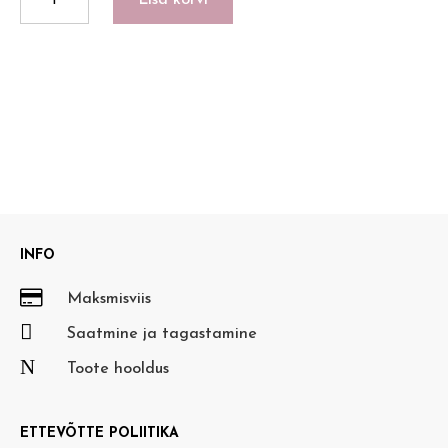
Lisa korvi
kogus
INFO

Maksmisviis

Saatmine ja tagastamine
N
Toote hooldus
ETTEVÕTTE POLIITIKA