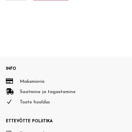
INFO

Maksmisviis

Saatmine ja tagastamine
N
Toote hooldus
ETTEVÕTTE POLIITIKA