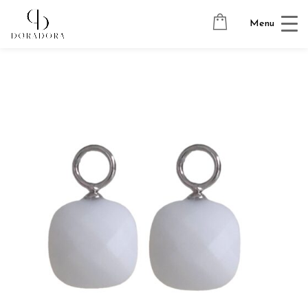
Avaleht
→
Tugevkullatud ehted
→
Kõrvarõngaste ripatsid
→
Menu
PILLOW