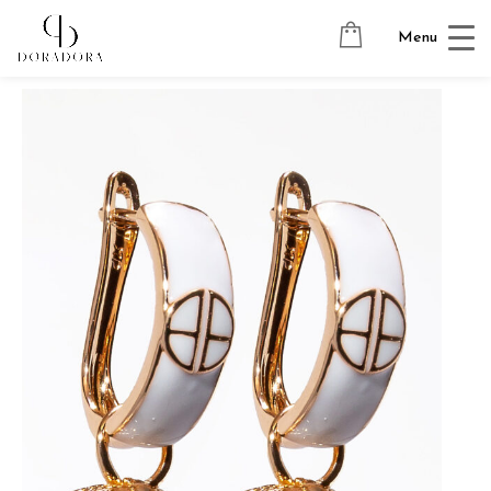
Avaleht
→
Tugevkullatud ehted
→
Ripatsitega kõrvarõngad
→
Menu
DRAGONFLY