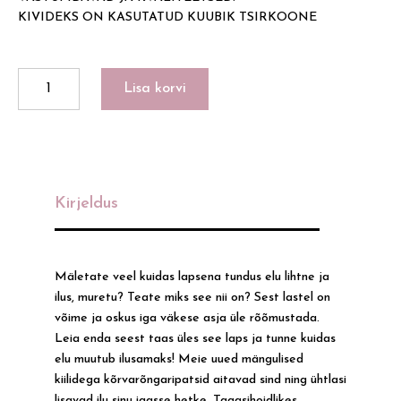
KIVIDEKS ON KASUTATUD KUUBIK TSIRKOONE
DRAGONFLY
Lisa korvi
kogus
Kirjeldus
Mäletate veel kuidas lapsena tundus elu lihtne ja
ilus, muretu? Teate miks see nii on? Sest lastel on
võime ja oskus iga väkese asja üle rõõmustada.
Leia enda seest taas üles see laps ja tunne kuidas
elu muutub ilusamaks! Meie uued mängulised
kiilidega kõrvarõngaripatsid aitavad sind ning ühtlasi
lisavad ilu sinu igasse hetke. Tagasihoidlikes