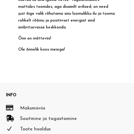
mattides toonides, aga disainilt erilised, on need
just õige valik rõhutama sinu loomulikku ilu ja tooma
rohkelt rõõmu ja positiivset energiat sind
ümbritsevasse keskkonda.
Õnn on mõtteviis!
Ole õnnelik koos meiega!
INFO

Maksmisviis

Saatmine ja tagastamine
N
Toote hooldus