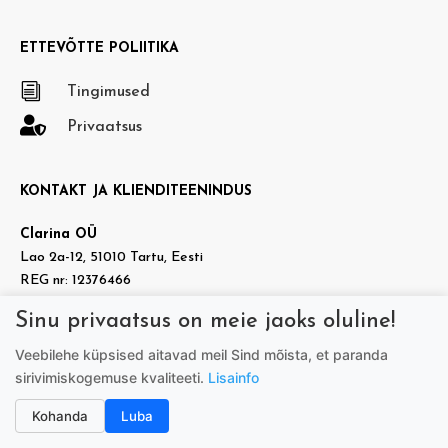
ETTEVÕTTE POLIITIKA
i
Tingimused

Privaatsus
KONTAKT JA KLIENDITEENINDUS
Clarina OÜ
Lao 2a-12, 51010 Tartu, Eesti
REG nr: 12376466
KMKR nr: EE101937140
Sinu privaatsus on meie jaoks oluline!

info@doradora.ee
Veebilehe küpsised aitavad meil Sind mõista, et paranda

https://www.facebook.com/doradora.ee
sirivimiskogemuse kvaliteeti.
Lisainfo
Telefon:
+372 505 7005
(tööpäeviti 9.00-17.00)
Kohanda
Luba