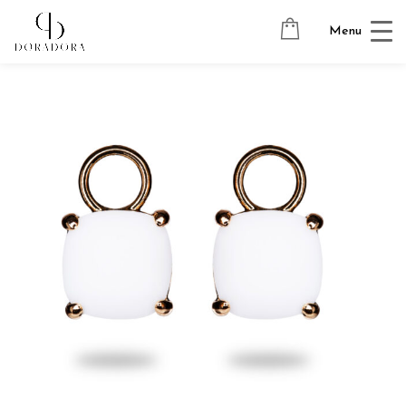
Avaleht
→
Tugevkullatud ehted
→
Kõrvarõngaste ripatsid
→
Menu
JOY