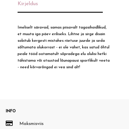
Kirjeldus
Imeliselt säravad, samas piisavalt tagasihoidlikud,
et muuta iga päev eriliseks. Lihtne ja sirge disain
sobitub kergesti mistahes riietuse juurde ja seda
sõltumata olukorrast - ei ole vahet, kas satud õhtul
peale tööd ootamatult sõpradega elu olulisi hetki
tähistama või otsustad lõunapausi sportlikult veeta
- need kõrvarõngad ei vea sind alt!
INFO

Maksmisviis