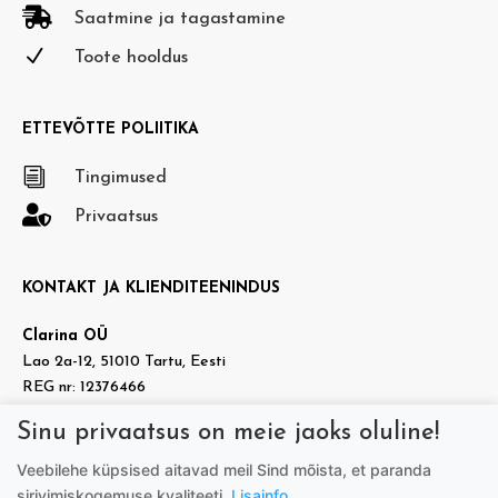

Saatmine ja tagastamine
N
Toote hooldus
ETTEVÕTTE POLIITIKA
i
Tingimused

Privaatsus
KONTAKT JA KLIENDITEENINDUS
Clarina OÜ
Lao 2a-12, 51010 Tartu, Eesti
REG nr: 12376466
KMKR nr: EE101937140
Sinu privaatsus on meie jaoks oluline!

info@doradora.ee
Veebilehe küpsised aitavad meil Sind mõista, et paranda

https://www.facebook.com/doradora.ee
sirivimiskogemuse kvaliteeti.
Lisainfo