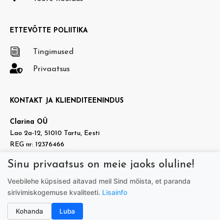
ETTEVÕTTE POLIITIKA
i
Tingimused

Privaatsus
KONTAKT JA KLIENDITEENINDUS
Clarina OÜ
Lao 2a-12, 51010 Tartu, Eesti
REG nr: 12376466
KMKR nr: EE101937140
Sinu privaatsus on meie jaoks oluline!

info@doradora.ee
Veebilehe küpsised aitavad meil Sind mõista, et paranda

https://www.facebook.com/doradora.ee
sirivimiskogemuse kvaliteeti.
Lisainfo
Telefon:
+372 505 7005
(tööpäeviti 9.00-17.00)
Kohanda
Luba