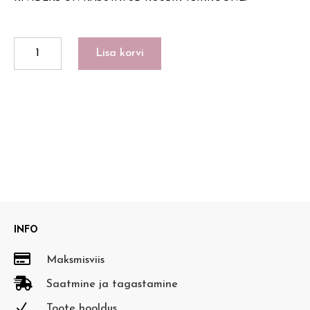
HEDGEHOG
Lisa korvi
18K
kogus
INFO

Maksmisviis

Saatmine ja tagastamine
N
Toote hooldus