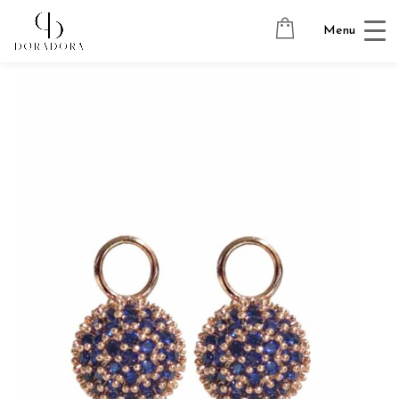
Avaleht
→
Tugevkullatud ehted
→
Kõrvarõngaste ripatsid
→
Menu
HEDGEHOG 18K