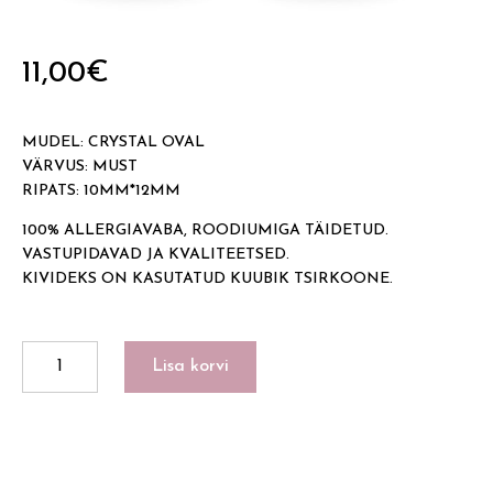
11,00
€
MUDEL: CRYSTAL OVAL
VÄRVUS: MUST
RIPATS: 10MM*12MM
100% ALLERGIAVABA, ROODIUMIGA TÄIDETUD.
VASTUPIDAVAD JA KVALITEETSED.
KIVIDEKS ON KASUTATUD KUUBIK TSIRKOONE.
CRYSTAL
Lisa korvi
OVAL
kogus