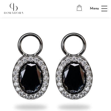
Avaleht
→
Tugevkullatud ehted
→
Kõrvarõngaste ripatsid
→
Menu
CRYSTAL OVAL