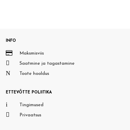
INFO

Maksmisviis

Saatmine ja tagastamine
N
Toote hooldus
ETTEVÕTTE POLIITIKA
i
Tingimused

Privaatsus