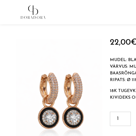
Avaleht
→
Tugevkullatud ehted
→
Ripatsitega kõrvarõn
22,00
MUDEL: BLA
VÄRVUS: MU
BAASRÕNGA
RIPATS: Ø 
18K TUGEVK
KIVIDEKS 
BLACK
REVERSIB
BASE
EARRINGS