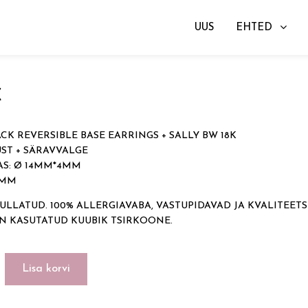
UUS
EHTED
gad
→ BLACK REVERSIBLE BASE EARRINGS + SALLY BW 18
€
CK REVERSIBLE BASE EARRINGS + SALLY BW 18K
ST + SÄRAVVALGE
S: Ø 14MM*4MM
11MM
ULLATUD. 100% ALLERGIAVABA, VASTUPIDAVAD JA KVALITEETS
ON KASUTATUD KUUBIK TSIRKOONE.
Lisa korvi
LE