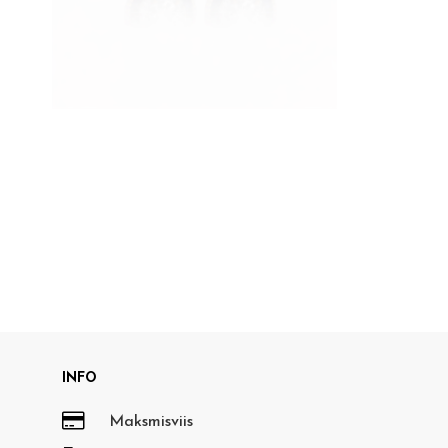
+
SALLY
BW
18K
kogus
INFO

Maksmisviis