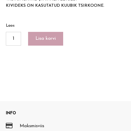
KIVIDEKS ON KASUTATUD KUUBIK TSIRKOONE.
Laos
SHINY
Lisa korvi
HEARTS
18K
kogus
INFO

Maksmisviis