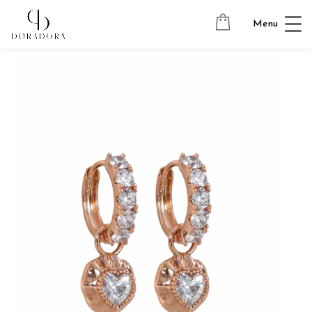
Avaleht
→
Tugevkullatud ehted
→
Ripatsitega kõrvarõngad
→
Menu
SHINY HEARTS 18K