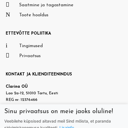

Saatmine ja tagastamine
N
Toote hooldus
ETTEVÕTTE POLIITIKA
i
Tingimused

Privaatsus
KONTAKT JA KLIENDITEENINDUS
Clarina OÜ
Lao 2a-12, 51010 Tartu, Eesti
REG nr: 12376466
KMKR nr: EE101937140
Sinu privaatsus on meie jaoks oluline!

info@doradora.ee
Veebilehe küpsised aitavad meil Sind mõista, et paranda

https://www.facebook.com/doradora.ee
sirivimiskogemuse kvaliteeti.
Lisainfo