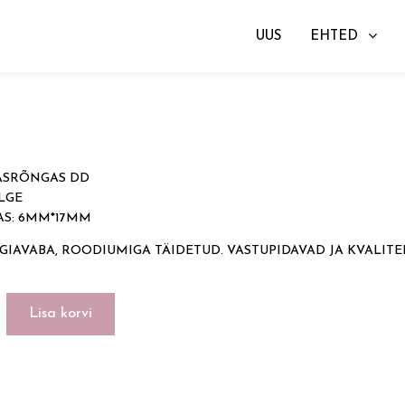
UUS
EHTED
RÕNGAS DD
ASRÕNGAS DD
LGE
S: 6MM*17MM
GIAVABA, ROODIUMIGA TÄIDETUD. VASTUPIDAVAD JA KVALITE
GAS
Lisa korvi