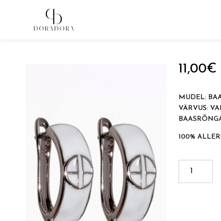
Avaleht
→
Tugevkullatud ehted
→
Baasrõngad
→ BAAS
11,00
€
MUDEL: BA
VÄRVUS: VA
BAASRÕNGA
100% ALLER
BAASRÕN
DD
kogus