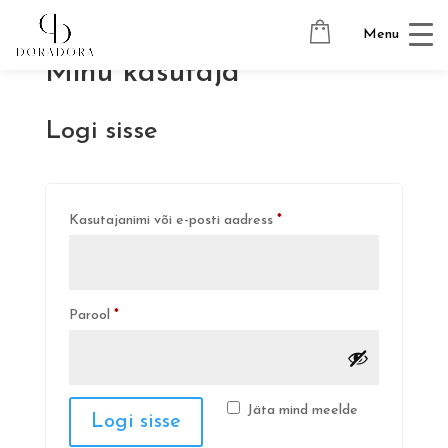
Menu
Minu kasutaja
Logi sisse
Nõutud
Kasutajanimi või e-posti aadress
*
Nõutud
Parool
*
Jäta mind meelde
Logi sisse