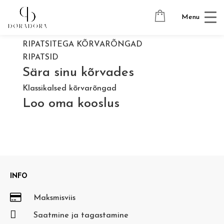
Menu
RIPATSITEGA KÕRVARÕNGAD
RIPATSID
Sära sinu kõrvades
Klassikalsed kõrvarõngad
Loo oma kooslus
INFO

Maksmisviis

Saatmine ja tagastamine