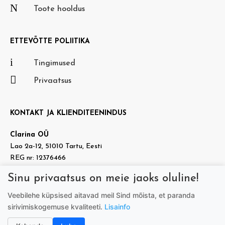
N
Toote hooldus
ETTEVÕTTE POLIITIKA
i
Tingimused

Privaatsus
KONTAKT JA KLIENDITEENINDUS
Clarina OÜ
Lao 2a-12, 51010 Tartu, Eesti
REG nr: 12376466
KMKR nr: EE101937140
Sinu privaatsus on meie jaoks oluline!

info@doradora.ee
Veebilehe küpsised aitavad meil Sind mõista, et paranda

https://www.facebook.com/doradora.ee
sirivimiskogemuse kvaliteeti.
Lisainfo
Telefon:
+372 505 7005
(tööpäeviti 9.00-17.00)